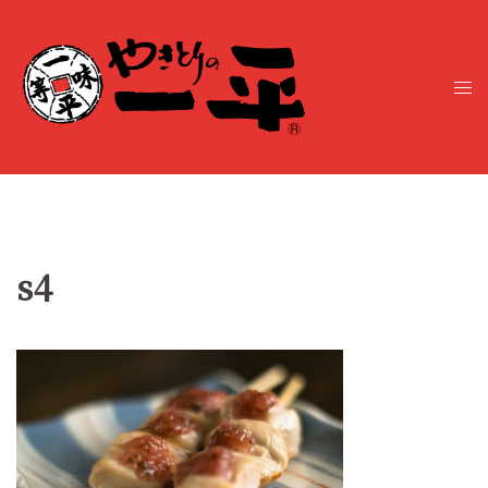
コ
ン
テ
ト
ン
グ
ツ
ル
へ
メ
ス
ニ
キ
ュ
ッ
ー
プ
s4