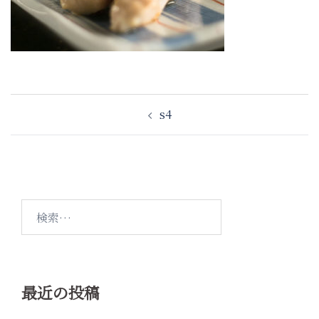
投
s4
稿
ナ
ビ
ゲ
ー
検
シ
索:
ョ
ン
最近の投稿