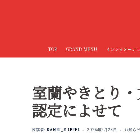
コ
ン
テ
ン
ツ
へ
TOP
GRAND MENU
インフォメーシ
ス
キ
ッ
プ
室蘭やきとり・
認定によせて
投稿者:
KANRI_E-IPPEI
2026年2月28日
お知ら