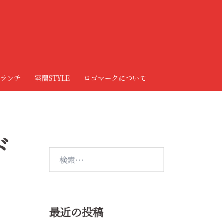
ランチ
室蘭STYLE
ロゴマークについて
ド
検
索:
最近の投稿