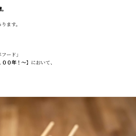
蘭。
あります。
年フード」
１００年！～
】において、