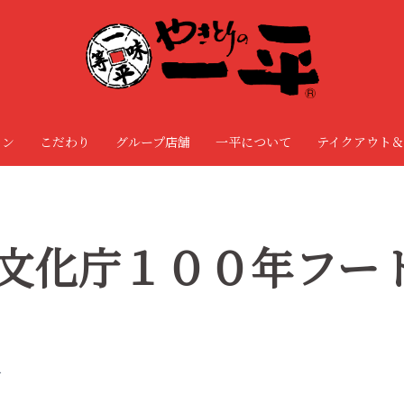
ョン
こだわり
グループ店舗
一平について
テイクアウト＆
文化庁１００年フー
せ