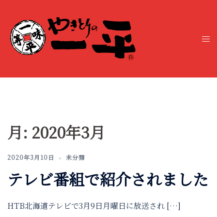
コ
ン
テ
ト
ン
グ
ツ
ル
へ
メ
ス
ニ
キ
ュ
ッ
ー
プ
月:
2020年3月
2020年3月10日
未分類
テレビ番組で紹介されました
HTB北海道テレビで3月9日月曜日に放送され […]