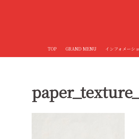
コ
ン
テ
ン
ツ
へ
TOP
GRAND MENU
インフォメーシ
ス
キ
ッ
プ
paper_texture