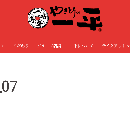
ョン
こだわり
グループ店舗
一平について
テイクアウト＆
_07