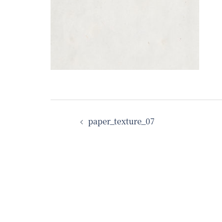
投
paper_texture_07
稿
ナ
ビ
ゲ