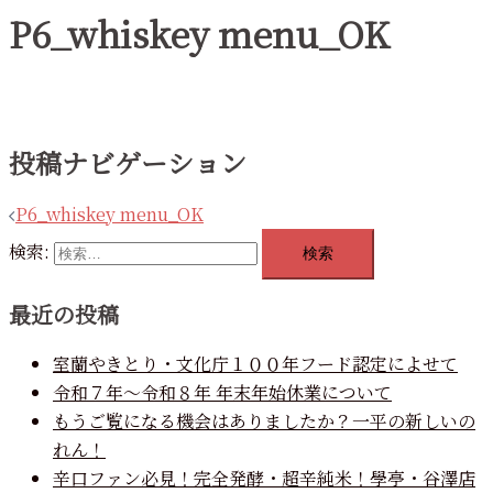
P6_whiskey menu_OK
投稿ナビゲーション
P6_whiskey menu_OK
検索:
最近の投稿
室蘭やきとり・文化庁１００年フード認定によせて
令和７年～令和８年 年末年始休業について
もうご覧になる機会はありましたか？一平の新しいの
れん！
辛口ファン必見！完全発酵・超辛純米！學亭・谷澤店