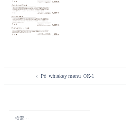
投
P6_whiskey menu_OK-1
稿
ナ
ビ
ゲ
ー
検
シ
索:
ョ