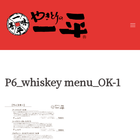
コ
ン
テ
ト
ン
グ
ツ
ル
へ
メ
ス
ニ
キ
ュ
ッ
ー
プ
P6_whiskey menu_OK-1