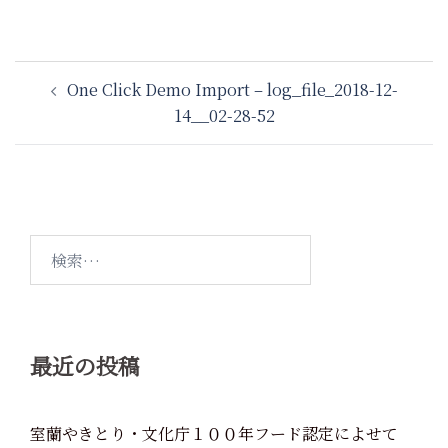
投
One Click Demo Import – log_file_2018-12-
稿
14__02-28-52
ナ
ビ
ゲ
ー
シ
検
ョ
索:
ン
最近の投稿
室蘭やきとり・文化庁１００年フード認定によせて