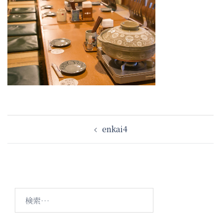
投
enkai4
稿
ナ
ビ
ゲ
ー
検
シ
索:
ョ