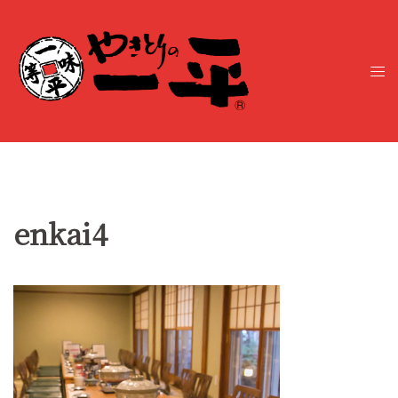
コ
ン
テ
ト
ン
グ
ツ
ル
へ
メ
ス
ニ
キ
ュ
ッ
ー
プ
enkai4