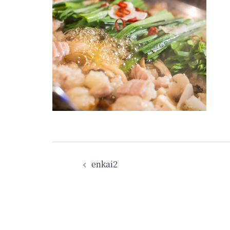
投
enkai2
稿
ナ