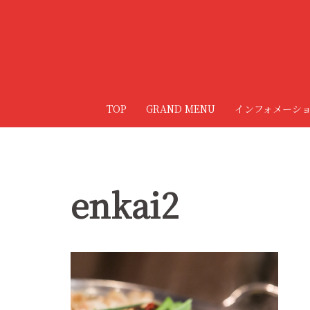
コ
ン
テ
ン
ツ
へ
TOP
GRAND MENU
インフォメーシ
ス
キ
ッ
プ
enkai2