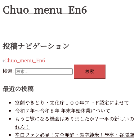
Chuo_menu_En6
投稿ナビゲーション
Chuo_menu_En6
検索:
最近の投稿
室蘭やきとり・文化庁１００年フード認定によせて
令和７年～令和８年 年末年始休業について
もうご覧になる機会はありましたか？一平の新しいの
れん！
辛口ファン必見！完全発酵・超辛純米！學亭・谷澤店