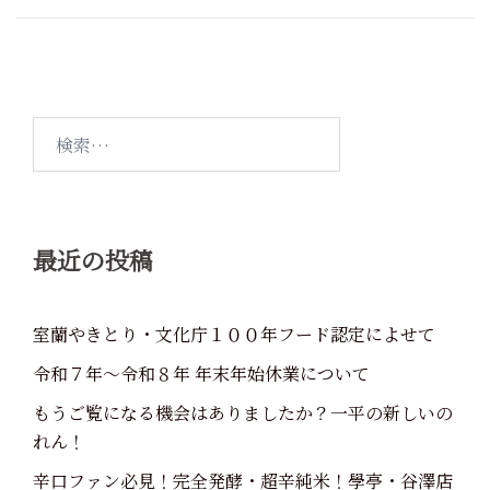
稿
ナ
ビ
ゲ
ー
検
シ
索:
ョ
ン
最近の投稿
室蘭やきとり・文化庁１００年フード認定によせて
令和７年～令和８年 年末年始休業について
もうご覧になる機会はありましたか？一平の新しいの
れん！
辛口ファン必見！完全発酵・超辛純米！學亭・谷澤店