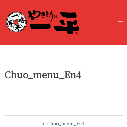
コ
ン
テ
ト
ン
グ
ツ
ル
へ
メ
ス
ニ
キ
ュ
ッ
ー
プ
Chuo_menu_En4
投
Chuo_menu_En4