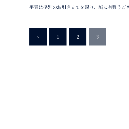
平素は格別のお引き立てを賜り、誠に有難うござ 
投
<
1
2
3
稿
の
ペ
ー
ジ
送