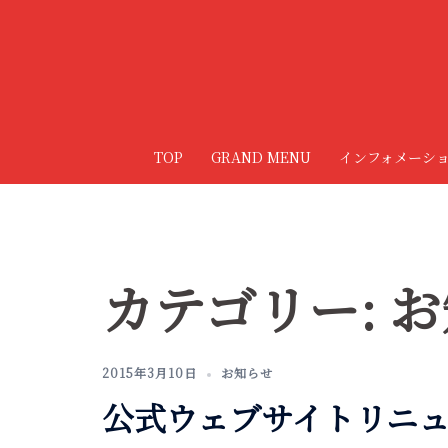
コ
ン
テ
ン
ツ
へ
TOP
GRAND MENU
インフォメーシ
ス
キ
ッ
プ
カテゴリー:
お
2015年3月10日
お知らせ
公式ウェブサイトリニ