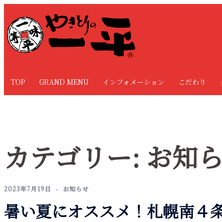
コ
ン
テ
ン
ツ
へ
TOP
GRAND MENU
インフォメーション
こだわり
ス
キ
ッ
プ
カテゴリー:
お知
2023年7月19日
お知らせ
暑い夏にオススメ！札幌南４