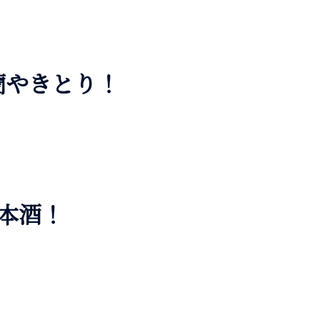
蘭やきとり！
本酒！