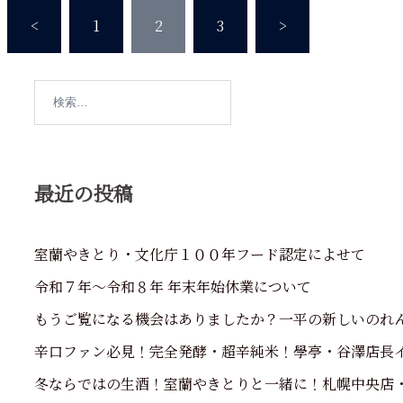
投
<
1
2
3
>
稿
検
の
索:
ペ
ー
最近の投稿
ジ
室蘭やきとり・文化庁１００年フード認定によせて
送
令和７年～令和８年 年末年始休業について
り
もうご覧になる機会はありましたか？一平の新しいのれ
辛口ファン必見！完全発酵・超辛純米！學亭・谷澤店長
冬ならではの生酒！室蘭やきとりと一緒に！札幌中央店