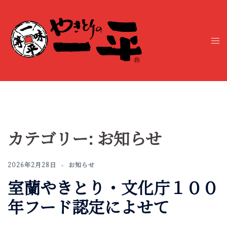
コ
ン
テ
ト
ン
グ
ツ
ル
へ
メ
ス
ニ
キ
ュ
ッ
ー
プ
カテゴリー:
お知らせ
2026年2月28日
お知らせ
室蘭やきとり・文化庁１００
年フード認定によせて