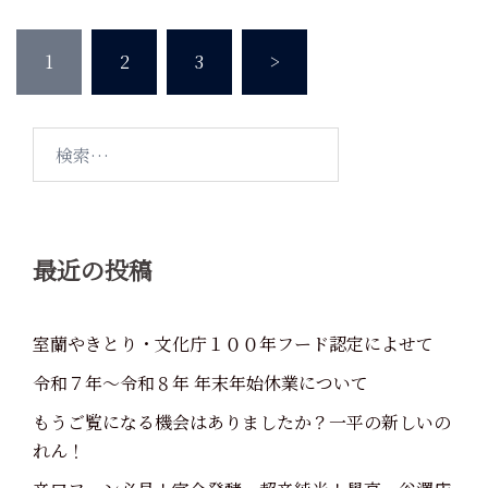
投
1
2
3
>
稿
の
ペ
検
ー
索:
ジ
送
り
最近の投稿
室蘭やきとり・文化庁１００年フード認定によせて
令和７年～令和８年 年末年始休業について
もうご覧になる機会はありましたか？一平の新しいの
れん！