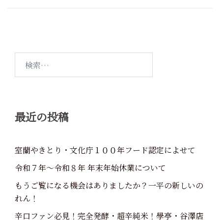
稿
ナ
ビ
ゲ
ー
検
シ
索:
ョ
ン
最近の投稿
室蘭やきとり・文化庁１００年フード認定によせて
令和７年～令和８年 年末年始休業について
もうご覧になる機会はありましたか？一平の新しいの
れん！
辛口ファン必見！完全発酵・超辛純米！學亭・谷澤店