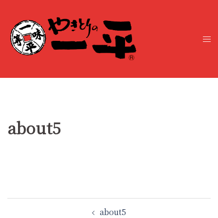
コ
ン
テ
ト
ン
グ
ツ
ル
へ
メ
ス
ニ
キ
ュ
ッ
ー
プ
about5
投
about5