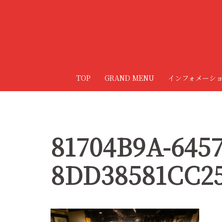
コ
ン
テ
ン
ツ
へ
TOP
GRAND MENU
インフォメーシ
ス
キ
ッ
プ
81704B9A-6457
8DD38581CC2