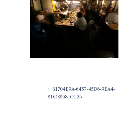
投
81704B9A-6457-45D6-9BA4-
稿
8DD38581CC25
ナ
ビ