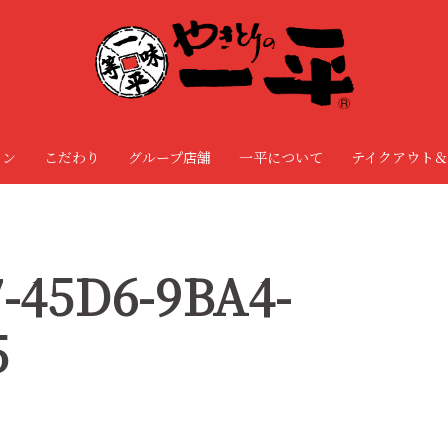
ョン
こだわり
グループ店舗
一平について
テイクアウト＆
-45D6-9BA4-
5