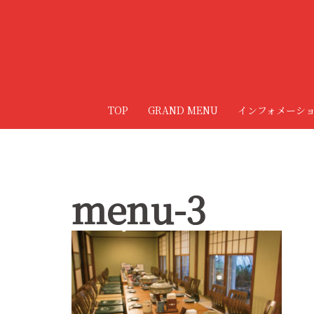
コ
ン
テ
ン
ツ
へ
TOP
GRAND MENU
インフォメーシ
ス
キ
ッ
プ
menu-3