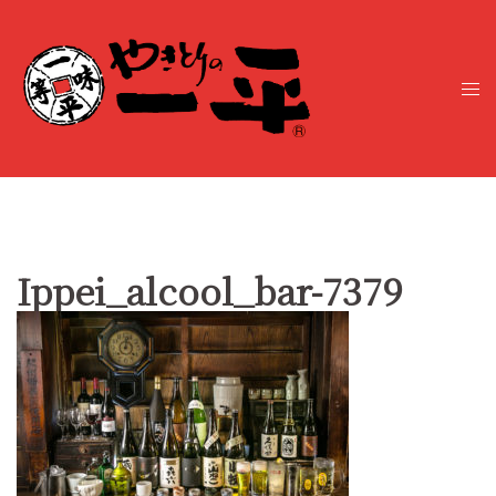
コ
ン
テ
ト
ン
グ
ツ
ル
へ
メ
ス
ニ
キ
ュ
ッ
ー
プ
Ippei_alcool_bar-7379