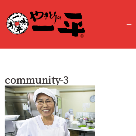
コ
ン
テ
ト
ン
グ
ツ
ル
へ
メ
ス
ニ
キ
ュ
ッ
ー
プ
community-3