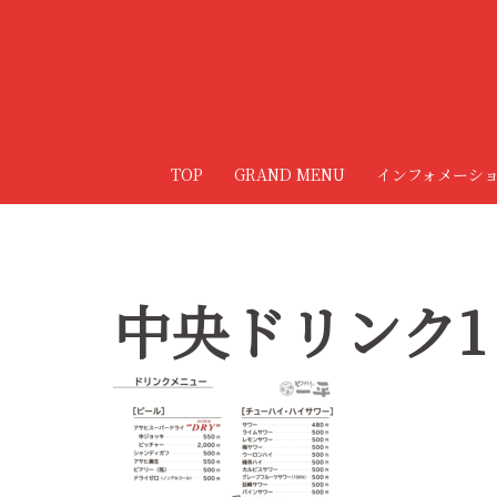
コ
ン
テ
ン
ツ
へ
TOP
GRAND MENU
インフォメーシ
ス
キ
ッ
プ
中央ドリンク1