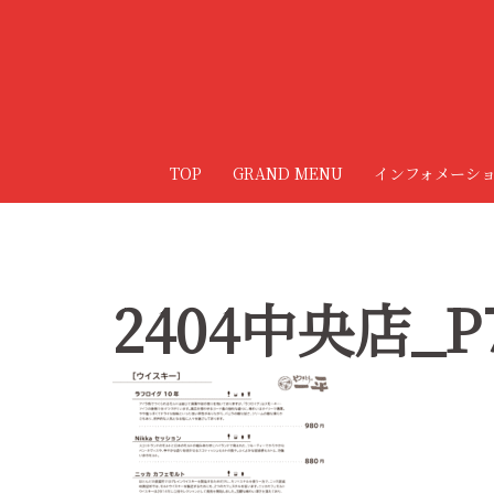
コ
ン
テ
ン
ツ
へ
TOP
GRAND MENU
インフォメーシ
ス
キ
ッ
プ
2404中央店_P7