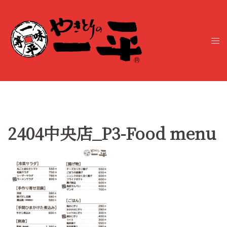
コ
ン
テ
ト
ン
グ
ツ
ル
へ
メ
ス
ニ
キ
ュ
ッ
ー
プ
2404中央店_P3-Food menu