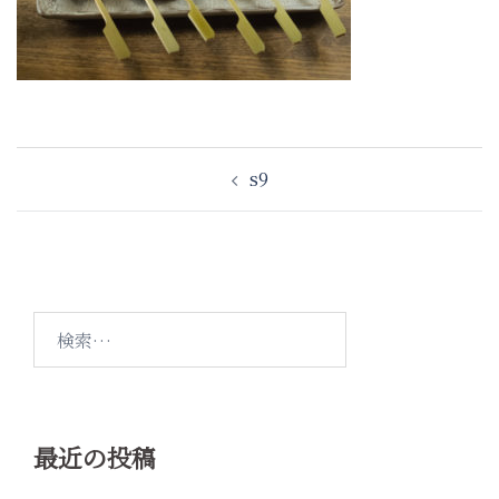
投
s9
稿
ナ
ビ
ゲ
ー
検
シ
索:
ョ
ン
最近の投稿