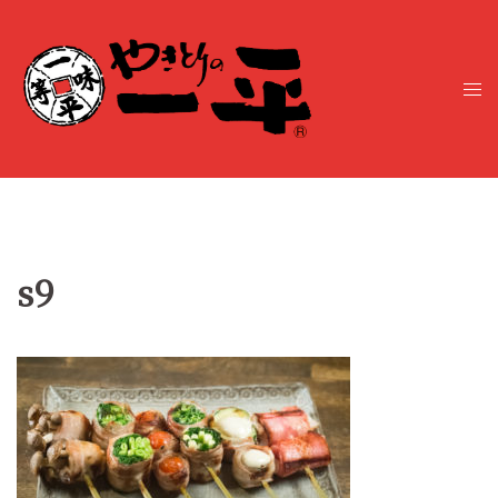
コ
ン
テ
ト
ン
グ
ツ
ル
へ
メ
ス
ニ
キ
ュ
ッ
ー
プ
s9