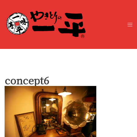
コ
ン
テ
ト
ン
グ
ツ
ル
へ
メ
ス
ニ
キ
ュ
ッ
ー
プ
concept6