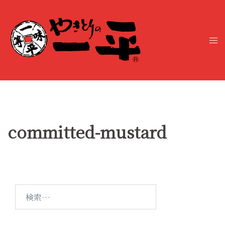
コ
ン
テ
ト
ン
グ
ツ
ル
へ
メ
ス
ニ
キ
ュ
ッ
ー
プ
committed-mustard
検
索: