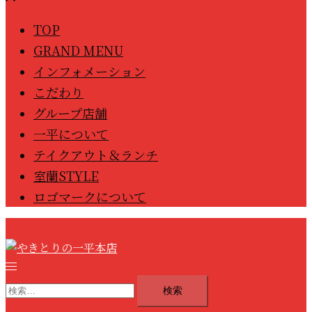
ニ
TOP
ュ
GRAND MENU
ー
を
インフォメーション
閉
こだわり
じ
グループ店舗
る
一平について
テイクアウト＆ランチ
室蘭STYLE
ロゴマークについて
ト
グ
検
ル
索: