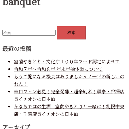
banquet
検
索:
最近の投稿
室蘭やきとり・文化庁１００年フード認定によせて
令和７年～令和８年 年末年始休業について
もうご覧になる機会はありましたか？一平の新しいの
れん！
辛口ファン必見！完全発酵・超辛純米！學亭・谷澤店
長イチオシの日本酒
冬ならではの生酒！室蘭やきとりと一緒に！札幌中央
店・千葉店長イチオシの日本酒
アーカイブ