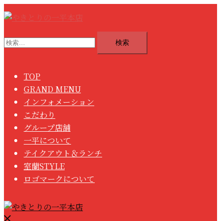
コ
ン
テ
検
ン
索:
ツ
へ
TOP
ス
GRAND MENU
キ
インフォメーション
ッ
こだわり
プ
グループ店舗
一平について
テイクアウト＆ランチ
室蘭STYLE
ロゴマークについて
メ