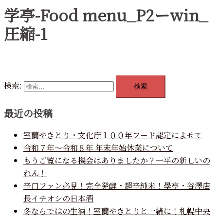
学亭-Food menu_P2ーwin_
圧縮-1
検索:
最近の投稿
室蘭やきとり・文化庁１００年フード認定によせて
令和７年～令和８年 年末年始休業について
もうご覧になる機会はありましたか？一平の新しいの
れん！
辛口ファン必見！完全発酵・超辛純米！學亭・谷澤店
長イチオシの日本酒
冬ならではの生酒！室蘭やきとりと一緒に！札幌中央