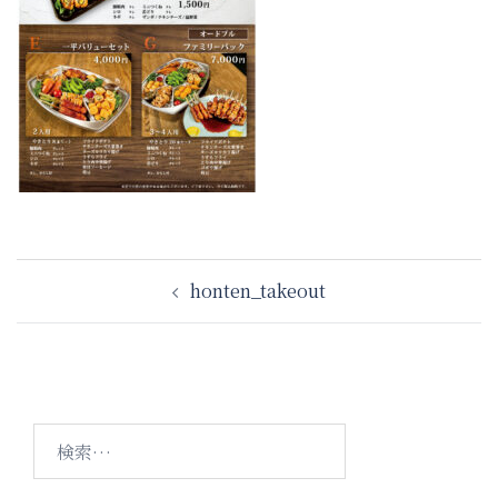
投
honten_takeout
稿
ナ
ビ
ゲ
ー
検
シ
索:
ョ