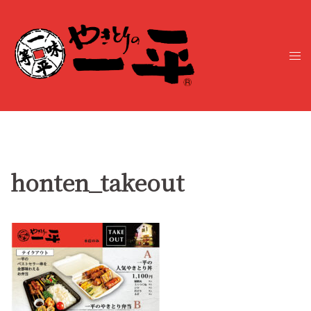
コ
ン
テ
ト
ン
グ
ツ
ル
へ
メ
ス
ニ
キ
ュ
ッ
ー
プ
honten_takeout