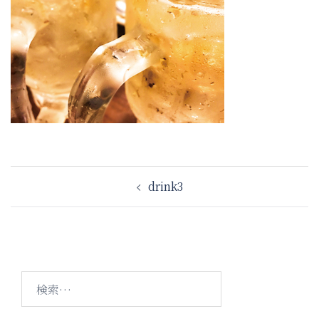
投
drink3
稿
ナ
ビ
ゲ
ー
検
シ
索:
ョ