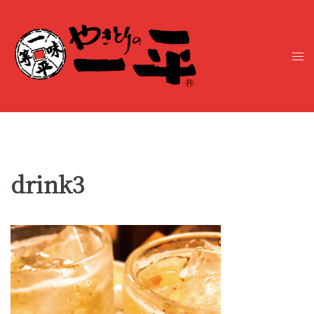
コ
ン
テ
ト
ン
グ
ツ
ル
へ
メ
ス
ニ
キ
ュ
ッ
ー
プ
drink3