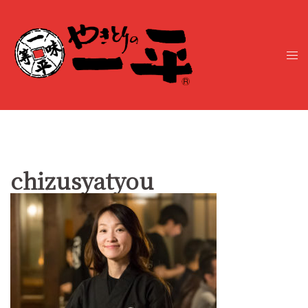
コ
ン
テ
ト
ン
グ
ツ
ル
へ
メ
ス
ニ
キ
ュ
ッ
ー
プ
chizusyatyou