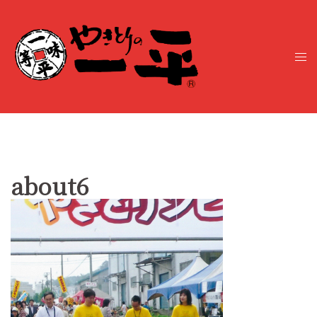
コ
ン
テ
ト
ン
グ
ツ
ル
へ
メ
ス
ニ
キ
ュ
ッ
ー
プ
about6