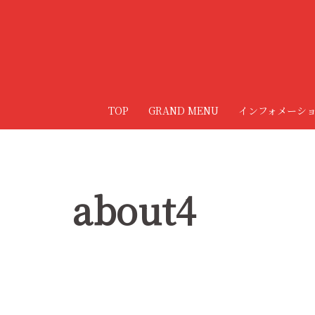
コ
ン
テ
ン
ツ
へ
TOP
GRAND MENU
インフォメーシ
ス
キ
ッ
プ
about4