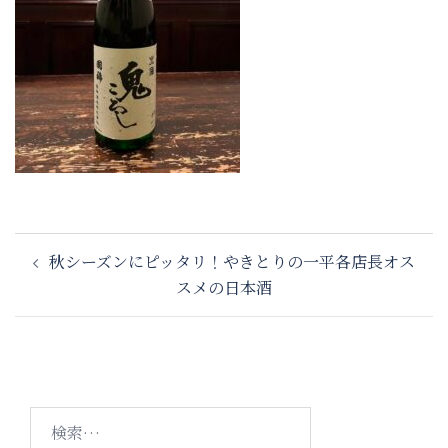
投
秋シーズンにピッタリ！やきとりの一平各店長オス
稿
スメの日本酒
ナ
ビ
ゲ
ー
シ
検
ョ
索: