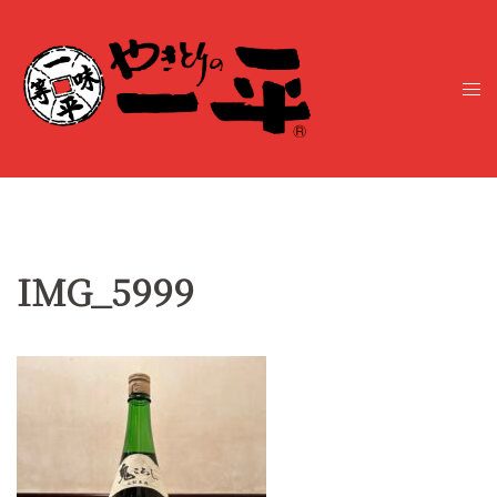
コ
ン
テ
ト
ン
グ
ツ
ル
へ
メ
ス
ニ
キ
ュ
ッ
ー
プ
IMG_5999