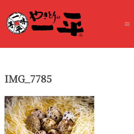
コ
ン
テ
ト
ン
グ
ツ
ル
へ
メ
ス
ニ
キ
ュ
ッ
ー
プ
IMG_7785