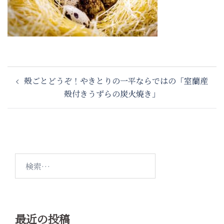
投
殻ごとどうぞ！やきとりの一平ならではの「室蘭産
稿
殻付きうずらの炭火焼き」
ナ
ビ
ゲ
ー
シ
検
ョ
索:
ン
最近の投稿