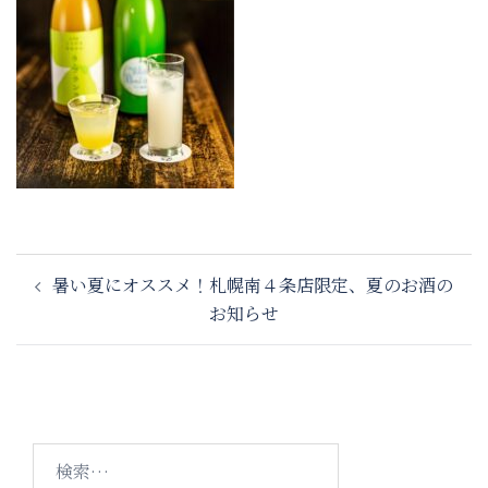
投
暑い夏にオススメ！札幌南４条店限定、夏のお酒の
稿
お知らせ
ナ
ビ
ゲ
ー
シ
検
ョ
索: