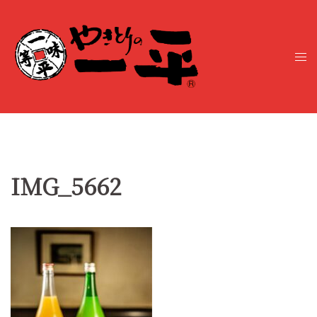
コ
ン
テ
ト
ン
グ
ツ
ル
へ
メ
ス
ニ
キ
ュ
ッ
ー
プ
IMG_5662