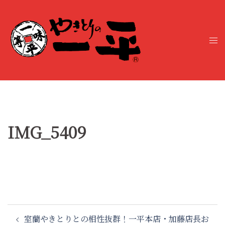
コ
ン
テ
ト
ン
グ
ツ
ル
へ
メ
ス
ニ
キ
ュ
ッ
ー
プ
IMG_5409
投
室蘭やきとりとの相性抜群！一平本店・加藤店長お