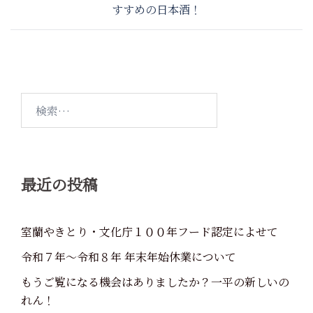
稿
すすめの日本酒！
ナ
ビ
ゲ
ー
シ
検
索:
ョ
ン
最近の投稿
室蘭やきとり・文化庁１００年フード認定によせて
令和７年～令和８年 年末年始休業について
もうご覧になる機会はありましたか？一平の新しいの
れん！