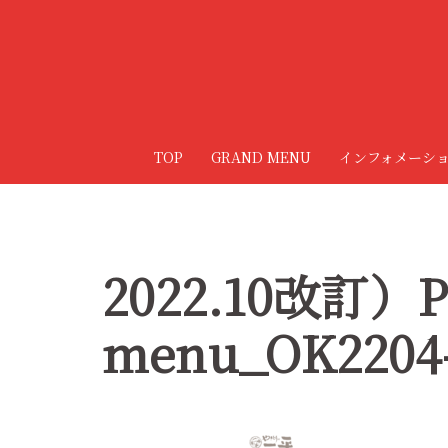
コ
ン
テ
ン
ツ
へ
TOP
GRAND MENU
インフォメーシ
ス
キ
ッ
プ
2022.10改訂）P
menu_OK2204