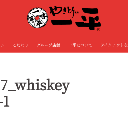
ョン
こだわり
グループ店舗
一平について
テイクアウト＆
7_whiskey
-1