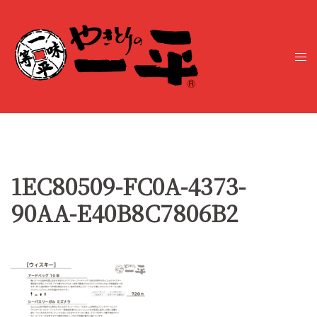
コ
ン
テ
ト
ン
グ
ツ
ル
へ
メ
ス
ニ
キ
ュ
ッ
ー
プ
1EC80509-FC0A-4373-
90AA-E40B8C7806B2