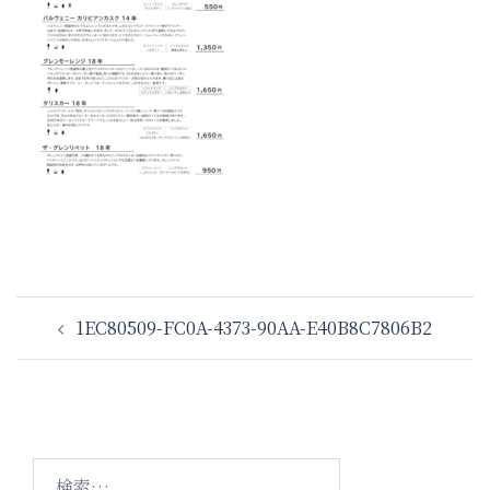
投
1EC80509-FC0A-4373-90AA-E40B8C7806B2
稿
ナ
ビ
ゲ
ー
検