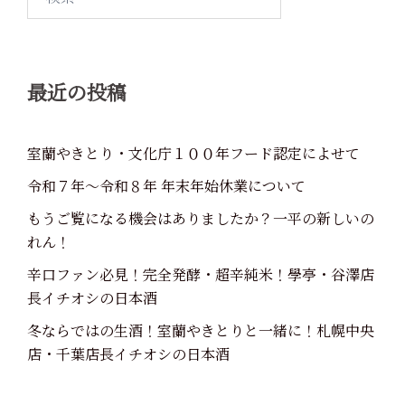
シ
索:
ョ
ン
最近の投稿
室蘭やきとり・文化庁１００年フード認定によせて
令和７年～令和８年 年末年始休業について
もうご覧になる機会はありましたか？一平の新しいの
れん！
辛口ファン必見！完全発酵・超辛純米！學亭・谷澤店
長イチオシの日本酒
冬ならではの生酒！室蘭やきとりと一緒に！札幌中央
店・千葉店長イチオシの日本酒