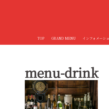
コ
ン
テ
ン
ツ
へ
TOP
GRAND MENU
インフォメーシ
ス
キ
ッ
プ
menu-drink