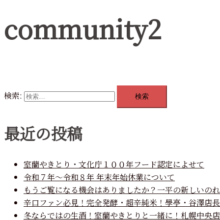
community2
検索:
最近の投稿
室蘭やきとり・文化庁１００年フード認定によせて
令和７年～令和８年 年末年始休業について
もうご覧になる機会はありましたか？一平の新しいのれ
辛口ファン必見！完全発酵・超辛純米！學亭・谷澤店長
冬ならではの生酒！室蘭やきとりと一緒に！札幌中央店