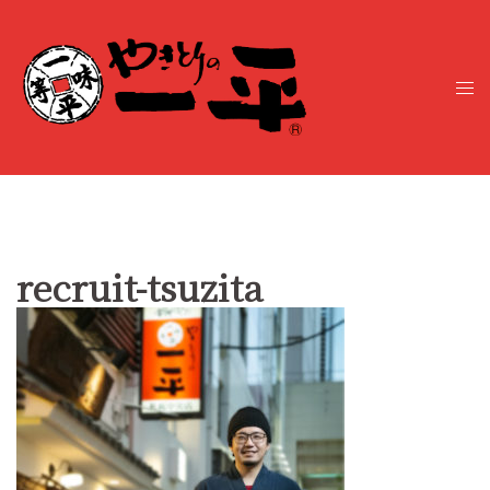
コ
ン
テ
ト
ン
グ
ツ
ル
へ
メ
ス
ニ
キ
ュ
ッ
ー
プ
recruit-tsuzita