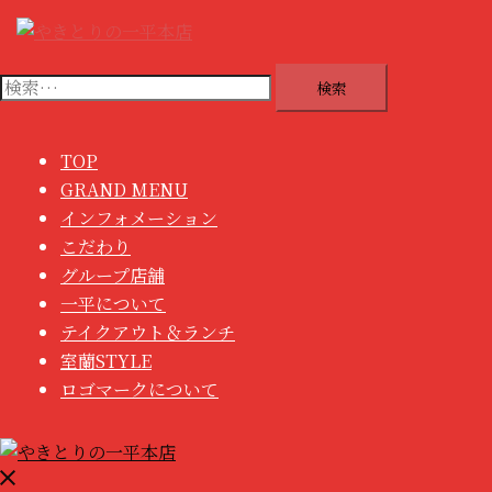
コ
ン
テ
検
ン
索:
ツ
へ
TOP
ス
GRAND MENU
キ
インフォメーション
ッ
こだわり
プ
グループ店舗
一平について
テイクアウト＆ランチ
室蘭STYLE
ロゴマークについて
メ