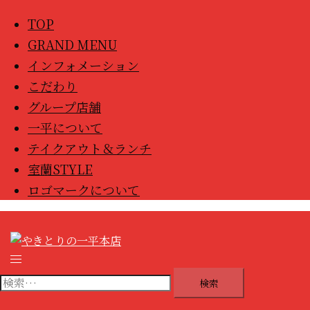
ニ
TOP
ュ
GRAND MENU
ー
を
インフォメーション
閉
こだわり
じ
グループ店舗
る
一平について
テイクアウト＆ランチ
室蘭STYLE
ロゴマークについて
ト
グ
検
ル
索: