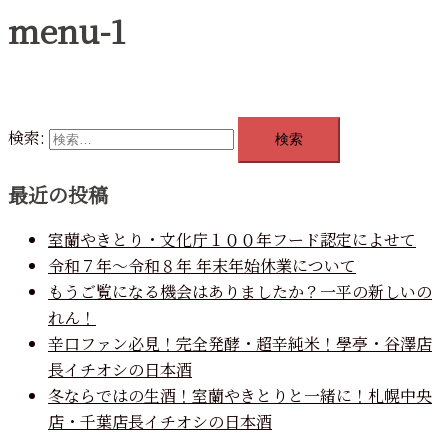
menu-1
検索:
最近の投稿
室蘭やきとり・文化庁１００年フード認定によせて
令和７年～令和８年 年末年始休業について
もうご覧になる機会はありましたか？一平の新しいの
れん！
辛口ファン必見！完全発酵・超辛純米！學亭・谷澤店
長イチオシの日本酒
冬ならではの生酒！室蘭やきとりと一緒に！札幌中央
店・千葉店長イチオシの日本酒