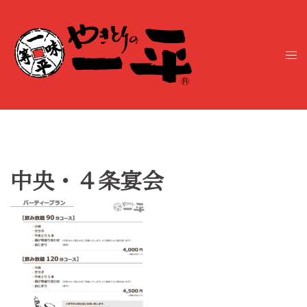
コ
ン
テ
ト
ン
グ
ツ
ル
へ
メ
ス
ニ
キ
ュ
ッ
ー
プ
中央・４条宴会