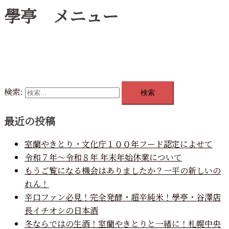
學亭 メニュー
検索:
最近の投稿
室蘭やきとり・文化庁１００年フード認定によせて
令和７年～令和８年 年末年始休業について
もうご覧になる機会はありましたか？一平の新しいの
れん！
辛口ファン必見！完全発酵・超辛純米！學亭・谷澤店
長イチオシの日本酒
冬ならではの生酒！室蘭やきとりと一緒に！札幌中央