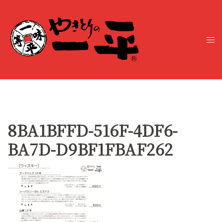
コ
ン
テ
ト
ン
グ
ツ
ル
へ
メ
ス
ニ
キ
ュ
ッ
ー
プ
8BA1BFFD-516F-4DF6-
BA7D-D9BF1FBAF262