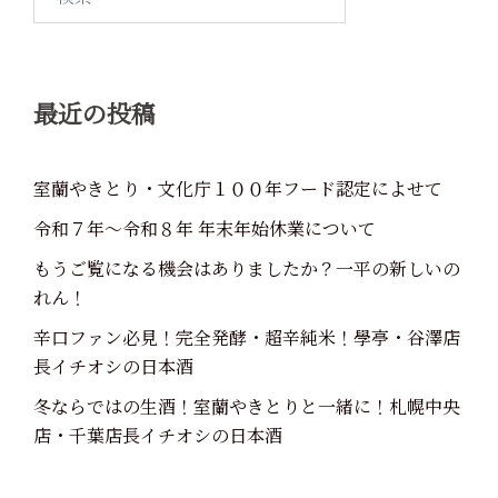
シ
索:
ョ
ン
最近の投稿
室蘭やきとり・文化庁１００年フード認定によせて
令和７年～令和８年 年末年始休業について
もうご覧になる機会はありましたか？一平の新しいの
れん！
辛口ファン必見！完全発酵・超辛純米！學亭・谷澤店
長イチオシの日本酒
冬ならではの生酒！室蘭やきとりと一緒に！札幌中央
店・千葉店長イチオシの日本酒