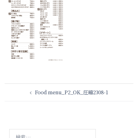
投
Food menu_P2_OK_圧縮2308-1
稿
ナ
ビ
ゲ
ー
検