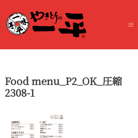
コ
ン
テ
ト
ン
グ
ツ
ル
へ
メ
ス
ニ
キ
ュ
ッ
ー
プ
Food menu_P2_OK_圧縮
2308-1