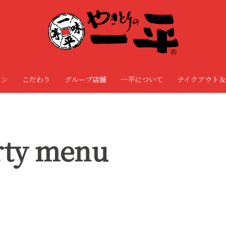
ョン
こだわり
グループ店舗
一平について
テイクアウト＆
ty menu