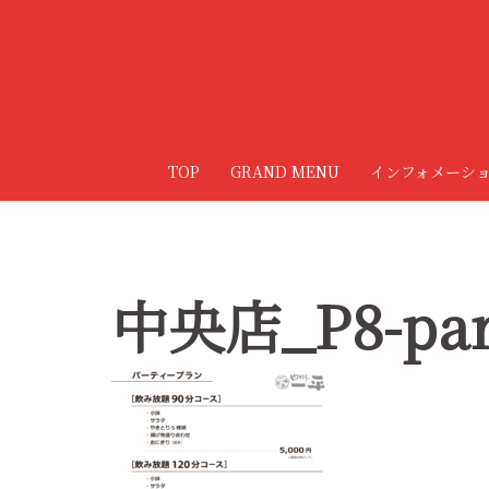
コ
ン
テ
ン
ツ
へ
TOP
GRAND MENU
インフォメーシ
ス
キ
ッ
プ
中央店_P8-par