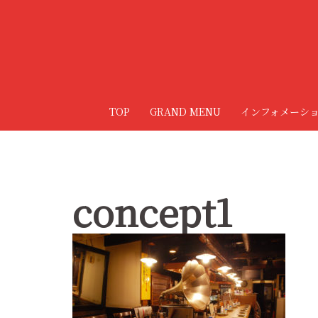
コ
ン
テ
ン
ツ
へ
TOP
GRAND MENU
インフォメーシ
ス
キ
ッ
プ
concept1