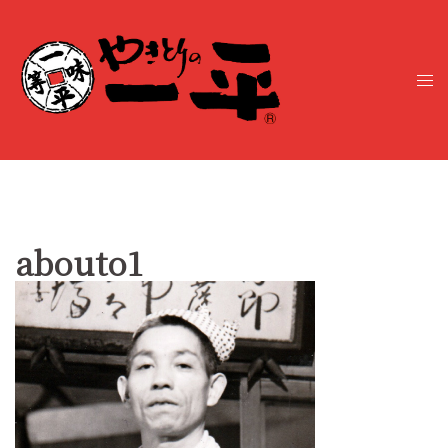
コ
ン
テ
ト
ン
グ
ツ
ル
へ
メ
ス
ニ
キ
ュ
ッ
ー
プ
abouto1